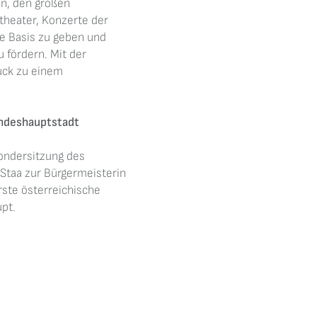
gen, den großen
stheater, Konzerte der
e Basis zu geben und
u fördern. Mit der
uck zu einem
andeshauptstadt
ondersitzung des
Staa zur Bürgermeisterin
rste österreichische
upt.